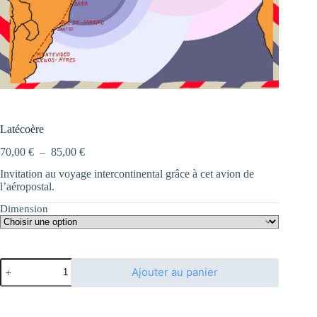
Latécoère
Plage
70,00
€
–
85,00
€
de
Invitation au voyage intercontinental grâce à cet avion de
prix :
l’aéropostal.
70,00 €
à
Dimension
85,00 €
quantité
Ajouter au panier
de
Latécoère